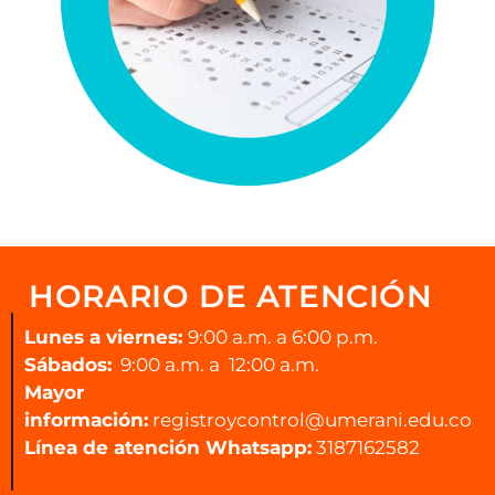
HORARIO DE ATENCIÓN
Lunes a viernes:
9:00 a.m. a 6:00 p.m.
Sábados:
9:00 a.m. a 12:00 a.m.
Mayor
información:
registroycontrol
@umerani.edu.co
Línea de atención Whatsapp:
3187162582