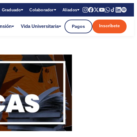
Graduado
Colaborador
Aliados
Inscríbete
ensión
Vida Universitaria
Pagos