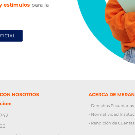
y estímulos
para la
FICIAL
 CON NOSOTROS
ACERCA DE MERAN
cion:
- Derechos Pecuniarios
- Normatividad Instituc
2742
- Rendición de Cuentas
55