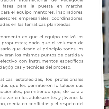
ndación Internacional de Pedagogía
s fases para la puesta en marcha,
ara el equipo mentores, inspiradores,
asesores empresariales, coordinadores,
sadas en las temáticas planteadas.
momento en que el equipo realizó los
s propuestas; dado que el volumen de
esario que desde el principio todos los
uvieran los mismos puntos de partida y
 efectivo con instrumentos específicos
pedagógicas y técnicas del proceso.
icas establecidas, los profesionales
dos que les permitieron fortalecer sus
cionales, permitiendo que, de cara a
eforzar en los adolescentes y jóvenes la
ipo, media en conflictos y el respeto del