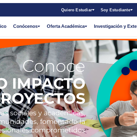
Quiero Estudiar
Soy Estudiante
ico
Conócenos
Oferta Académica
Investigación y Ext
Conoce
O IMPACTO
PROYECTOS
ivas sociales y académicas,
munidades, fomentado la
fesionales comprometidos