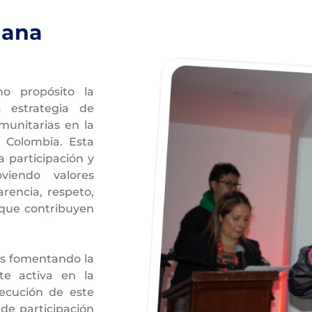
a
dana
mo propósito la
a estrategia de
munitarias en la
á Colombia. Esta
 participación y
oviendo valores
rencia, respeto,
 que contribuyen
sas fomentando la
te activa en la
jecución de este
 de participación