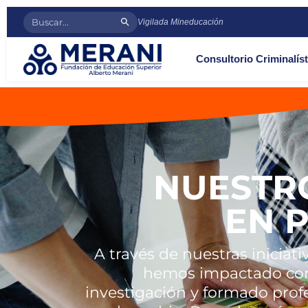
Vigilada Mineducación
Consultorio Criminalíst
NUESTR
EN 
A través de nuestras iniciat
hemos impactado co
investigación y formado pro