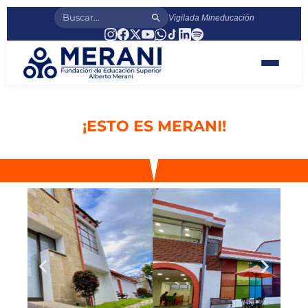
Vigilada Mineducación
¡ESTO ES MERANI!