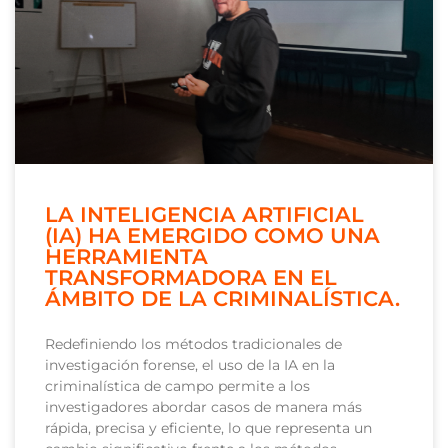
LA INTELIGENCIA ARTIFICIAL
(IA) HA EMERGIDO COMO UNA
HERRAMIENTA
TRANSFORMADORA EN EL
ÁMBITO DE LA CRIMINALÍSTICA.
Redefiniendo los métodos tradicionales de
investigación forense, el uso de la IA en la
criminalística de campo permite a los
investigadores abordar casos de manera más
rápida, precisa y eficiente, lo que representa un