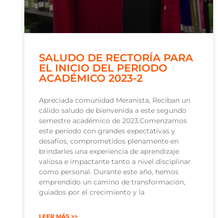
SALUDO DE RECTORÍA PARA
EL INICIO DEL PERIODO
ACADÉMICO 2023-2
Apreciada comunidad Meranista, Reciban un
cálido saludo de bienvenida a este segundo
semestre académico de 2023.Comenzamos
este período con grandes expectativas y
desafíos, comprometidos plenamente en
brindarles una experiencia de aprendizaje
valiosa e impactante tanto a nivel disciplinar
como personal. Durante este año, hemos
emprendido un camino de transformación,
guiados por el crecimiento y la
LEER MÁS >>